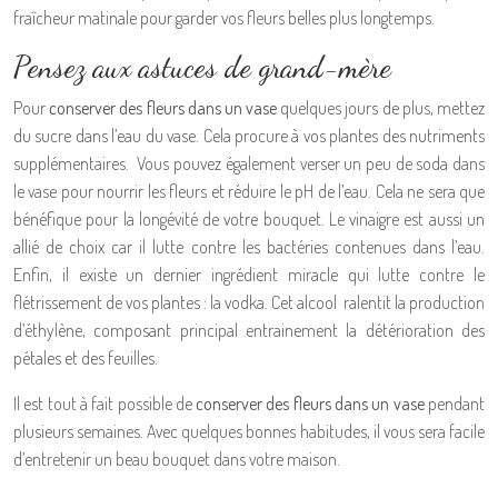
fraîcheur matinale pour garder vos fleurs belles plus longtemps.
Pensez aux astuces de grand-mère
Pour
conserver des fleurs dans un vase
quelques jours de plus, mettez
du sucre dans l’eau du vase. Cela procure à vos plantes des nutriments
supplémentaires. Vous pouvez également verser un peu de soda dans
le vase pour nourrir les fleurs et réduire le pH de l’eau. Cela ne sera que
bénéfique pour la longévité de votre bouquet. Le vinaigre est aussi un
allié de choix car il lutte contre les bactéries contenues dans l’eau.
Enfin, il existe un dernier ingrédient miracle qui lutte contre le
flétrissement de vos plantes : la vodka. Cet alcool ralentit la production
d’éthylène, composant principal entrainement la détérioration des
pétales et des feuilles.
Il est tout à fait possible de
conserver des fleurs dans un vase
pendant
plusieurs semaines. Avec quelques bonnes habitudes, il vous sera facile
d’entretenir un beau bouquet dans votre maison.